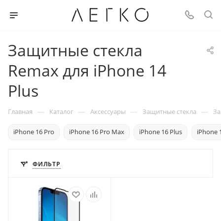
Защитные стекла
Remax для iPhone 14
Plus
—
—
—
—
Главная
Каталог
Аксессуары
Защитные стекла
За
iPhone 16 Pro
iPhone 16 Pro Max
iPhone 16 Plus
iPhone 
ФИЛЬТР