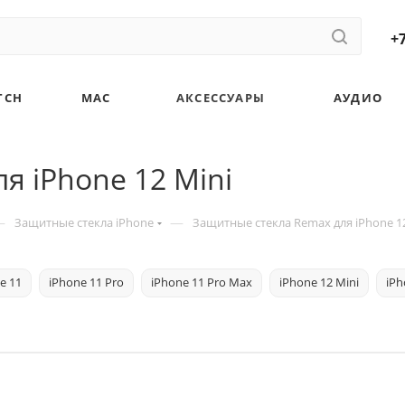
+7
TCH
MAC
АКСЕССУАРЫ
АУДИО
я iPhone 12 Mini
—
—
Защитные стекла iPhone
Защитные стекла Remax для iPhone 12
e 11
iPhone 11 Pro
iPhone 11 Pro Max
iPhone 12 Mini
iPh