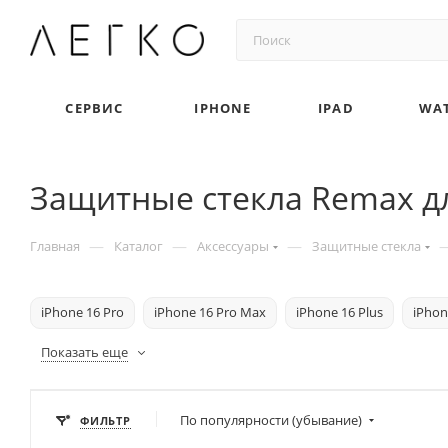
СЕРВИС
IPHONE
IPAD
WA
Защитные стекла Remax дл
—
—
—
Главная
Каталог
Аксессуары
Защитные стекла
iPhone 16 Pro
iPhone 16 Pro Max
iPhone 16 Plus
iPhon
Показать еще
По популярности (убывание)
ФИЛЬТР