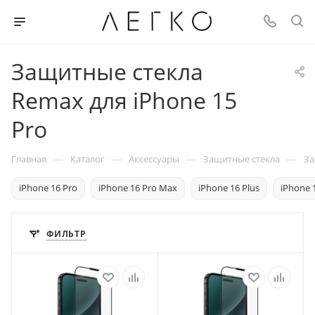
Защитные стекла
Remax для iPhone 15
Pro
—
—
—
—
Главная
Каталог
Аксессуары
Защитные стекла
За
iPhone 16 Pro
iPhone 16 Pro Max
iPhone 16 Plus
iPhone 
ФИЛЬТР