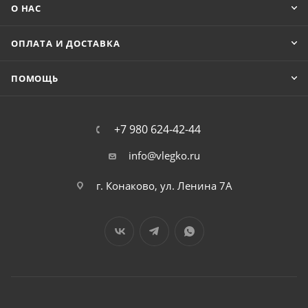
О НАС
ОПЛАТА И ДОСТАВКА
ПОМОЩЬ
+7 980 624-42-44
info@vlegko.ru
г. Конаково, ул. Ленина 7А