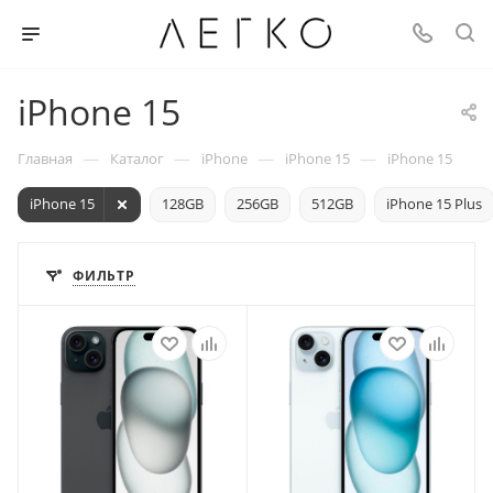
iPhone 15
—
—
—
—
Главная
Каталог
iPhone
iPhone 15
iPhone 15
iPhone 15
128GB
256GB
512GB
iPhone 15 Plus
ФИЛЬТР