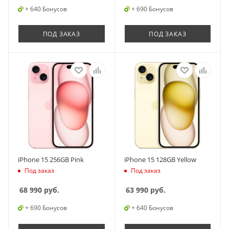
+ 640 Бонусов
+ 690 Бонусов
ПОД ЗАКАЗ
ПОД ЗАКАЗ
iPhone 15 256GB Pink
iPhone 15 128GB Yellow
Под заказ
Под заказ
68 990
руб.
63 990
руб.
+ 690 Бонусов
+ 640 Бонусов