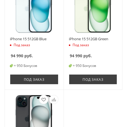
iPhone 15 512GB Blue
iPhone 15 512GB Green
Под заказ
Под заказ
94 990
руб.
94 990
руб.
+ 950 Бонусов
+ 950 Бонусов
ПОД ЗАКАЗ
ПОД ЗАКАЗ